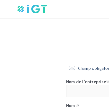
Aller
au
contenu
（※）Champ obligatoi
Nom de l'entreprise
Nom※